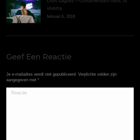
Duis sagittis – condimentum nunc ut
viverra
februari 6, 2018
Geef Een Reactie
Je e-mailadres wordt niet gepubliceerd. Verplichte velden zijn
aangegeven met
*
Reactie