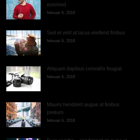
euismod
februari 6, 2018
Sed et velit at lacus eleifend finibus
februari 6, 2018
Aliquam dapibus convallis feugiat
februari 6, 2018
Mauris hendrerit augue at finibus
pretium
februari 6, 2018