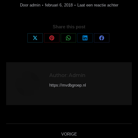
Door
admin
februari 6, 2018
Laat een reactie achter
Share this post
Deel
Deel
Deel
Deel
Deel
op
op
op
op
op
X
Pinterest
WhatsApp
LinkedIn
Facebook
Author:
Admin
https://mvdbgroep.nl
Bericht
VORIGE