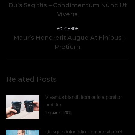
Navigatie
Duis Sagittis – Condimentum Nunc Ut
Vorig
Viverra
bericht
VOLGENDE
Mauris Hendrerit Augue At Finibus
Volgend
Pretium
bericht
Related Posts
Vivamus blandit from odio a porttitor
porttitor
februari 6, 2018
Quisque dolor odio: semper sit amet