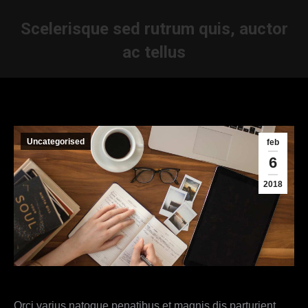
Scelerisque sed rutrum quis, auctor
ac tellus
Je bent hier:
Uncategorised
feb
6
2018
Orci varius natoque penatibus et magnis dis parturient